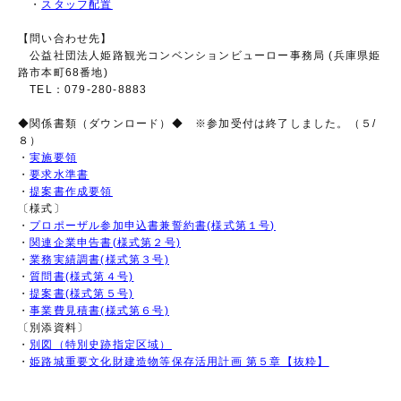
・
スタッフ配置
【問い合わせ先】
公益社団法人姫路観光コンベンションビューロー事務局 (兵庫県姫
路市本町68番地)
TEL：079-280-8883
◆関係書類（ダウンロード）◆ ※参加受付は終了しました。（５/
８）
・
実施要領
・
要求水準書
・
提案書作成要領
〔様式〕
・
プロポーザル参加申込書兼誓約書(様式第１号)
・
関連企業申告書(様式第２号)
・
業務実績調書(様式第３号)
・
質問書(様式第４号)
・
提案書(様式第５号)
・
事業費見積書(様式第６号)
〔別添資料〕
・
別図（特別史跡指定区域）
・
姫路城重要文化財建造物等保存活用計画 第５章【抜粋】