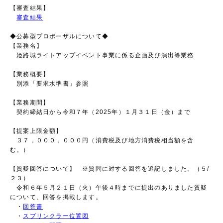
【審査結果】
審査結果
◆公募型プロポーザルについて◆
【業務名】
姫路城ライトアップイベント事業に係る企画及び演出等業務
【業務概要】
別添「要求水準書」参照
【業務期間】
契約締結日から令和７年（2025年）１月３１日（金）まで
【提案上限金額】
３７，０００，０００円（消費税及び地方消費税相当額を含
む。）
【質疑回答について】 ※質問に対する回答を追記しました。（５/
２３）
令和６年５月２１日（火）午後４時までに提出のありました質疑
について、回答を掲載します。
・
回答書
・
スプリンクラー位置図