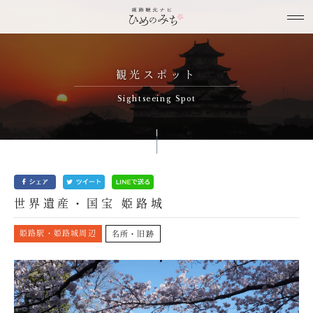
観光スポット
Sightseeing Spot
世界遺産・国宝 姫路城
姫路駅・姫路城周辺
名所・旧跡