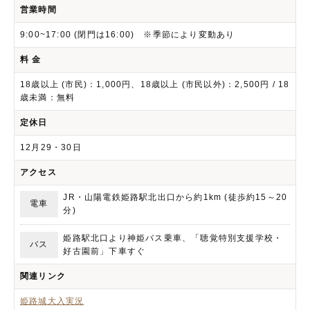
営業時間
9:00~17:00 (閉門は16:00) ※季節により変動あり
料 金
18歳以上 (市民)：1,000円、18歳以上 (市民以外)：2,500円 / 18
歳未満：無料
定休日
12月29・30日
アクセス
JR・山陽電鉄姫路駅北出口から約1km (徒歩約15～20
電車
分)
姫路駅北口より神姫バス乗車、「聴覚特別支援学校・
バス
好古園前」下車すぐ
関連リンク
姫路城大入実況