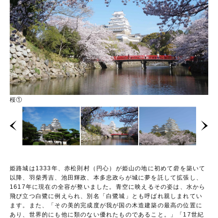
西の丸から望む
桜①
桜②
菱の門
姫路城は1333年、赤松則村（円心）が姫山の地に初めて砦を築いて
以降、羽柴秀吉、池田輝政、本多忠政らが城に夢を託して拡張し、
1617年に現在の全容が整いました。青空に映えるその姿は、水から
飛び立つ白鷺に例えられ、別名「白鷺城」とも呼ばれ親しまれてい
ます。また、「その美的完成度が我が国の木造建築の最高の位置に
あり、世界的にも他に類のない優れたものであること。」「17世紀