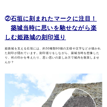
②
石垣に刻まれたマークに注目！
築城当時に思いを馳せながら楽
しむ姫路城の刻印巡り
姫路城を支える石垣には、約50種類90個の文様や文字などが描かれ
た刻印が隠れています。刻印巡りをしながら、築城当時を想像した
り、何の印かを考えたり、思い思いの楽しみ方で城内を散策しませ
んか？