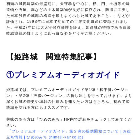
初頭の城郭建築の最盛期に、天守群を中心に、櫓、門、土塀等の建
造物や石垣、堀などの土木建築物が良好に保存され、防御に工夫し
た日本独自の城郭の構造を最もよく示した城であること。」などが
評価され、1993年に日本で初めての世界文化遺産に登録されまし
た。平成27年には大天守保存修理を終え、姫路城の特徴である白漆
喰総塗籠の輝くように真っ白な姿をどうぞご覧ください。
【姫路城 関連特集記事】
①プレミアムオーディオガイド
姫路城では、プレミアムオーディオガイド第1弾「松平健バージョ
ン」・第2弾「声優バージョン」の貸し出しを行っております。より
深くお城の歴史や城郭の仕組みを知りたい方はもちろん、初めて姫
路城を訪れる方にもオススメです。
興味のある方は「ひめのみち」HP内で詳細をチェックしてみてくだ
さい。
「プレミアムオーディオガイド」第２弾の提供開始について | お役
立ち情報 | ひめのみち (himeji-kanko.jp)