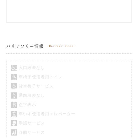
バリアフリー情報
Barrier-Free
入口段差なし
車椅子使用者用トイレ
貸車椅子サービス
通路段差なし
点字表示
車いす使用者用エレベーター
手話サービス
介助サービス