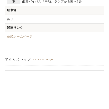
車
姫路バイパス「中地」ランプから南へ3分
駐車場
あり
関連リンク
公式ホームページ
アクセスマップ
Access Map