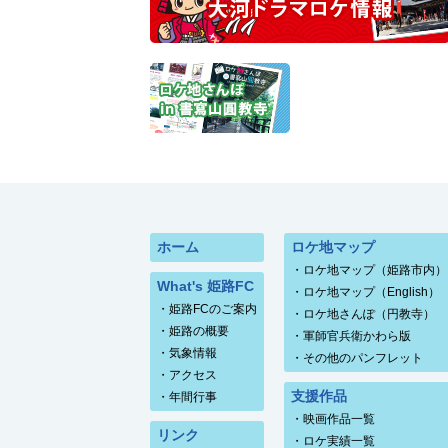
ホーム
ロケ地マップ
・
ロケ地マップ（姫路市内）
What's 姫路FC
・
ロケ地マップ（English）
・
姫路FCのご案内
・
ロケ地さんぽ（円教寺）
・
姫路の概要
・
軍師官兵衛かわら版
・
気象情報
・
その他のパンフレット
・
アクセス
支援作品
・
年間行事
・
映画作品一覧
リンク
・
ロケ実績一覧