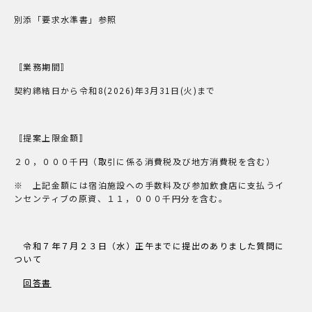
別添「要求水準書」参照
〚業務期間〛
契約締結日から令和8(2026)年3月31日(火)まで
〚提案上限金額〛
２０，０００千円（取引に係る消費税及び地方消費税を含む）
※ 上記金額には宿泊施設への手数料及び参加飲食店に支払うイ
ンセンティブの原資、１１，０００千円分を含む。
令和７年７月２３日（水）正午までに提出のありました質問に
ついて
回答書