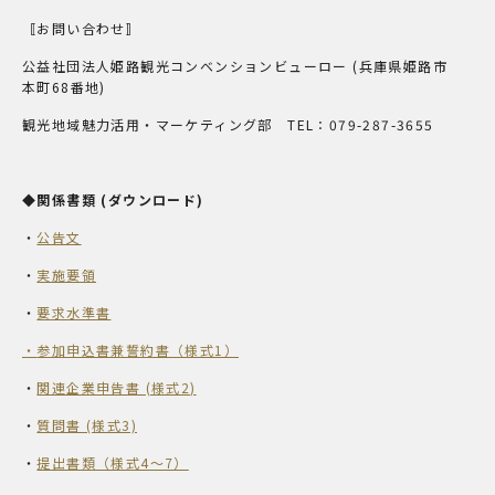
〚お問い合わせ〛
公益社団法人姫路観光コンベンションビューロー (兵庫県姫路市
本町68番地)
観光地域魅力活用・マーケティング部 TEL：079-287-3655
◆関係書類 (ダウンロード)
・
公告文
・
実施要領
・
要求水準書
・
参加申込書兼誓約書（様式1）
・
関連企業申告書 (様式2)
・
質問書 (様式3)
・
提出書類（様式4～7）