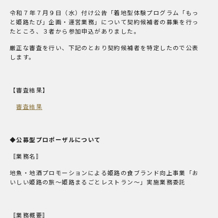
令和７年７月９日（水）付け公告「着地型体験プログラム「もっ
と姫路たび」企画・運営業務」について契約候補者の募集を行っ
たところ、３者から参加申込がありました。
厳正な審査を行い、下記のとおり契約候補者を特定したので公表
します。
【審査結果】
審査結果
◆公募型プロポーザルについて
〚業務名〛
地魚・地酒プロモーションによる姫路の食ブランド向上事業「お
いしい姫路の旅～姫路まるごとレストラン～」実施業務委託
〚業務概要〛