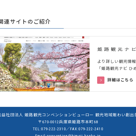
関連サイトのご紹介
より詳しい観光情
「姫路観光ナビ ひ
詳細はこちら
公益社団法人 姫路観光コンベンションビューロー 観光地域賑わい創出
〒670-0012兵庫県姫路市本町68
TEL:
079-222-2310
／FAX:079-222-2410
Email:
convention@himeji-kanko.jp