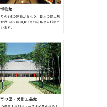
具博物館
造りの6棟の建物からなり、日本の郷土玩
世界160ヶ国90,000点の玩具や人形など
ています。
書写の里・美術工芸館
身の元東大寺別当・故清水公照の作品と