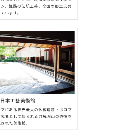
ョン、姫路の伝統工芸、全国の郷土玩具
しています。
念日本工藝美術館
シアにある世界最大の仏教遺跡・ボロブ
研究者として知られる井尻圓山の遺徳を
立された美術館。