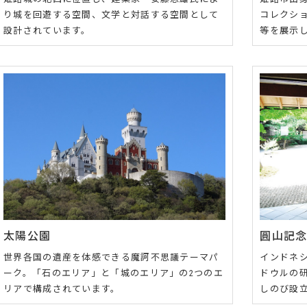
り城を回遊する空間、文学と対話する空間として
コレクシ
設計されています。
等を展示
太陽公園
圓山記
世界各国の遺産を体感できる魔訶不思議テーマパ
インドネ
ーク。「石のエリア」と「城のエリア」の2つのエ
ドウルの
リアで構成されています。
しのび設