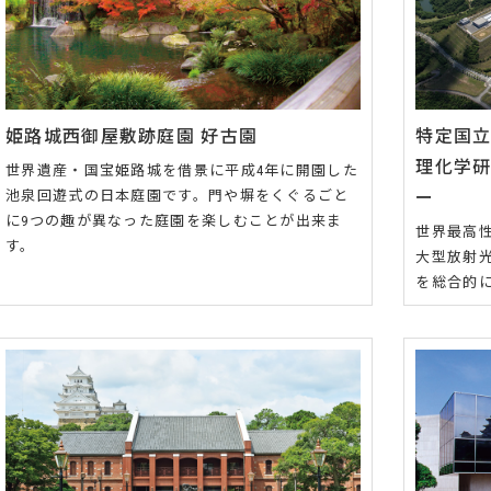
姫路城西御屋敷跡庭園 好古園
特定国
理化学
世界遺産・国宝姫路城を借景に平成4年に開園した
池泉回遊式の日本庭園です。門や塀をくぐるごと
ー
に9つの趣が異なった庭園を楽しむことが出来ま
世界最高
す。
大型放射光
を総合的