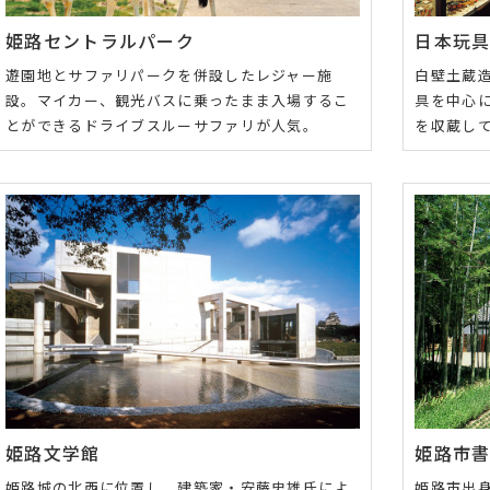
姫路セントラルパーク
日本玩
遊園地とサファリパークを併設したレジャー施
白壁土蔵
設。マイカー、観光バスに乗ったまま入場するこ
具を中心に
とができるドライブスルーサファリが人気。
を収蔵し
姫路文学館
姫路市
姫路城の北西に位置し、建築家・安藤忠雄氏によ
姫路市出